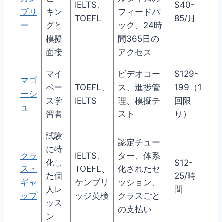
IELTS、
$40-
ブリ
キン
フィードバ
TOEFL
85/月
ー
グと
ック、24時
模擬
間365日の
面接
アクセス
マイ
ビデオコー
$129-
マゴ
ペー
TOEFL、
ス、進捗管
199（1
ーシ
ス学
IELTS
理、模擬テ
回限
ュ
習者
スト
り）
試験
認定チュー
に特
クラ
IELTS、
ター、体系
化し
$12-
ス・
TOEFL、
化されたセ
た個
25/時
ギャ
ケンブリ
ッション、
人レ
間
ップ
ッジ英検
クラスごと
ッス
の支払い
ン