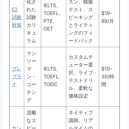
化さ
スン、模擬
IELTS、
E2
れた
テスト、ス
TOEFL、
$19-
試験
試験
ピーキング
PTE、
89/月
対策
カリ
とライティ
OET
キュ
ングのフィ
ラム
ードバック
マン
カスタムチ
ツー
ューター選
プレ
マ
IELTS、
$10-
択、ライブ
プラ
ン・
TOEFL、
30/時
テストドリ
イ
コー
TOEIC
間
ル、柔軟な
チン
価格設定
グ
流暢
ネイティブ
なス
講師、リア
カン
ピー
ルタイムの