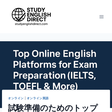
コ
ン
テ
ン
ツ
へ
ス
キ
ッ
プ
オンライン
|
オンライン英語
試験準備のためのトップ